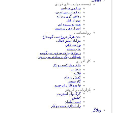
توسعه مهارت های فردی
چرا می خوابیم
تو کمیاب می شوی
رواقی گری روزانه
بهتر از قبل
همه نویسنده ایم
اسرار ذهن ثروتمند
روانشناسی
بدن هرگز دروغ نمی گوید
داغ
مزایای بیش فعالی
وراجی ذهن
حل مسئله
دروغ هایی که به خود می گوییم
هیجانات چگونه ساخته می شوند
کار آفرینی
خلق مدل کسب و کار
خون بد
قلاب
کفش باز
داغ
گاو بنفش
قاعده 10 برابر
جدید
بازاریابی و فروش
گرگ وال استریت
کشش
تست مامان
راه اندازی کسب و کار
وبلاگ