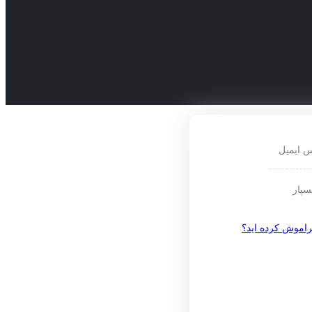
س ایمیل
سپار
راموش کرده اید؟
عضویت
آدرس ایمیل
یک رمز به نشانی ایمیل شما فرستا