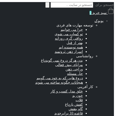
جستجو برای:
سبد خرید
0
یوبوک
توسعه مهارت های فردی
چرا می خوابیم
تو کمیاب می شوی
رواقی گری روزانه
بهتر از قبل
همه نویسنده ایم
اسرار ذهن ثروتمند
روانشناسی
بدن هرگز دروغ نمی گوید
داغ
مزایای بیش فعالی
وراجی ذهن
حل مسئله
دروغ هایی که به خود می گوییم
هیجانات چگونه ساخته می شوند
کار آفرینی
خلق مدل کسب و کار
خون بد
قلاب
کفش باز
داغ
گاو بنفش
قاعده 10 برابر
جدید