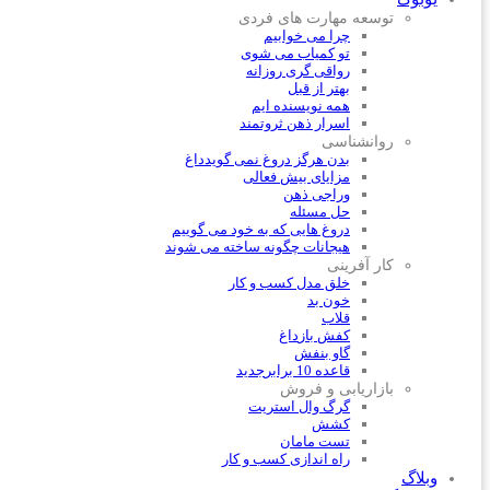
توسعه مهارت های فردی
چرا می خوابیم
تو کمیاب می شوی
رواقی گری روزانه
بهتر از قبل
همه نویسنده ایم
اسرار ذهن ثروتمند
روانشناسی
بدن هرگز دروغ نمی گوید
داغ
مزایای بیش فعالی
وراجی ذهن
حل مسئله
دروغ هایی که به خود می گوییم
هیجانات چگونه ساخته می شوند
کار آفرینی
خلق مدل کسب و کار
خون بد
قلاب
کفش باز
داغ
گاو بنفش
قاعده 10 برابر
جدید
بازاریابی و فروش
گرگ وال استریت
کشش
تست مامان
راه اندازی کسب و کار
وبلاگ