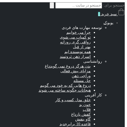
جستجو برای:
سبد خرید
0
یوبوک
توسعه مهارت های فردی
چرا می خوابیم
تو کمیاب می شوی
رواقی گری روزانه
بهتر از قبل
همه نویسنده ایم
اسرار ذهن ثروتمند
روانشناسی
بدن هرگز دروغ نمی گوید
داغ
مزایای بیش فعالی
وراجی ذهن
حل مسئله
دروغ هایی که به خود می گوییم
هیجانات چگونه ساخته می شوند
کار آفرینی
خلق مدل کسب و کار
خون بد
قلاب
کفش باز
داغ
گاو بنفش
قاعده 10 برابر
جدید