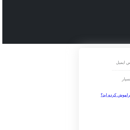
س ایمیل
سپار
راموش کرده اید؟
عضویت
آدرس ایمیل
یک رمز به نشانی ایمیل شما فرستا