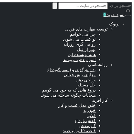
جستجو برای:
سبد خرید
0
یوبوک
توسعه مهارت های فردی
چرا می خوابیم
تو کمیاب می شوی
رواقی گری روزانه
بهتر از قبل
همه نویسنده ایم
اسرار ذهن ثروتمند
روانشناسی
بدن هرگز دروغ نمی گوید
داغ
مزایای بیش فعالی
وراجی ذهن
حل مسئله
دروغ هایی که به خود می گوییم
هیجانات چگونه ساخته می شوند
کار آفرینی
خلق مدل کسب و کار
خون بد
قلاب
کفش باز
داغ
گاو بنفش
قاعده 10 برابر
جدید