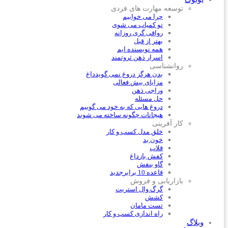
توسعه مهارت های فردی
چرا می خوابیم
تو کمیاب می شوی
رواقی گری روزانه
بهتر از قبل
همه نویسنده ایم
اسرار ذهن ثروتمند
روانشناسی
بدن هرگز دروغ نمی گوید
داغ
مزایای بیش فعالی
وراجی ذهن
حل مسئله
دروغ هایی که به خود می گوییم
هیجانات چگونه ساخته می شوند
کار آفرینی
خلق مدل کسب و کار
خون بد
قلاب
کفش باز
داغ
گاو بنفش
قاعده 10 برابر
جدید
بازاریابی و فروش
گرگ وال استریت
کشش
تست مامان
راه اندازی کسب و کار
وبلاگ