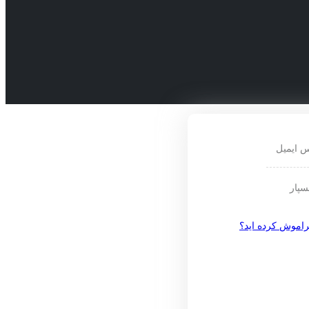
س ایمیل
سپار
راموش کرده اید؟
عضویت
آدرس ایمیل
یک رمز به نشانی ایمیل شما فرستا