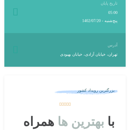
تاریخ پایان
05:00
پنج‌شنبه - 1402/07/20
آدرس
تهران، خیابان آزادی، خیابان بهبودی
بزرگترین رویداد کشور





با
بهترین ها
همراه